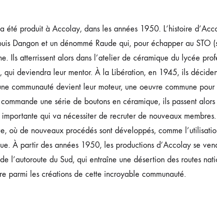
a été produit à Accolay, dans les années 1950. L’histoire d’Acco
Louis Dangon et un dénommé Raude qui, pour échapper au STO (serv
. Ils atterrissent alors dans l’atelier de céramique du lycée pr
 qui deviendra leur mentor. À la Libération, en 1945, ils déciden
r une communauté devient leur moteur, une oeuvre commune pour 
r commande une série de boutons en céramique, ils passent alors 
s importante qui va nécessiter de recruter de nouveaux membres.
e, où de nouveaux procédés sont développés, comme l’utilisati
que. À partir des années 1950, les productions d’Accolay se vend
 de l’autoroute du Sud, qui entraîne une désertion des routes na
ure parmi les créations de cette incroyable communauté.