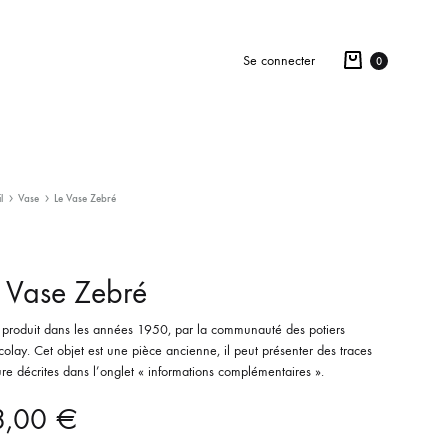
Se connecter
0
l
Vase
Le Vase Zebré
 Vase Zebré
 produit dans les années 1950, par la communauté des potiers
olay. Cet objet est une pièce ancienne, il peut présenter des traces
re décrites dans l’onglet « informations complémentaires ».
8,00
€