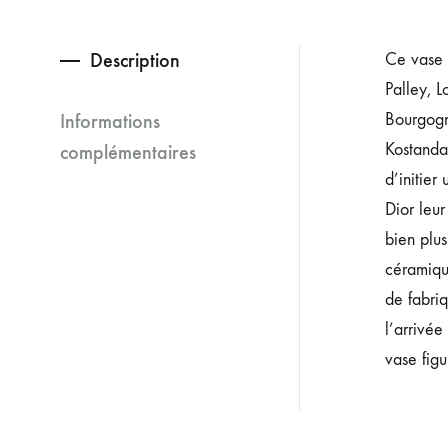
Description
Ce vase 
Palley, 
Informations
Bourgogne
Kostanda,
complémentaires
d’initie
Dior leu
bien plu
céramiqu
de fabri
l’arrivée
vase fig