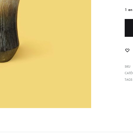
1 en
SKU
CATÉ
TAGS