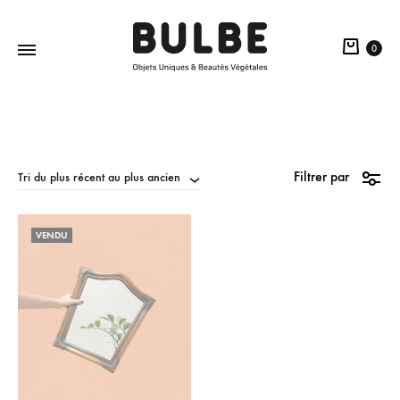
0
BULBE
Objets
Paris
Uniques
&
Beautés
Filtrer par
Tri du plus récent au plus ancien
Végétales
VENDU