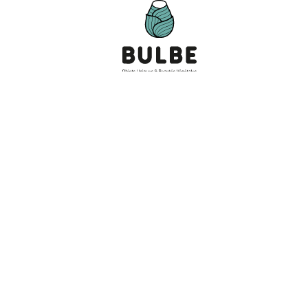
Vos Questions
La Marque
Ma Commande
Contact
CGU
Mentions Légales
Presse