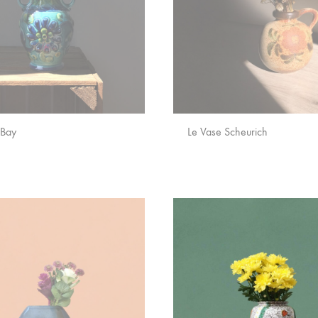
 Bay
Le Vase Scheurich
AJOUTER
AUX
FAVORIS