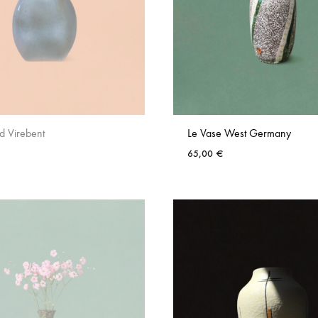
d Virebent
Le Vase West Germany
65,00
€
AJOUTER
AUX
FAVORIS