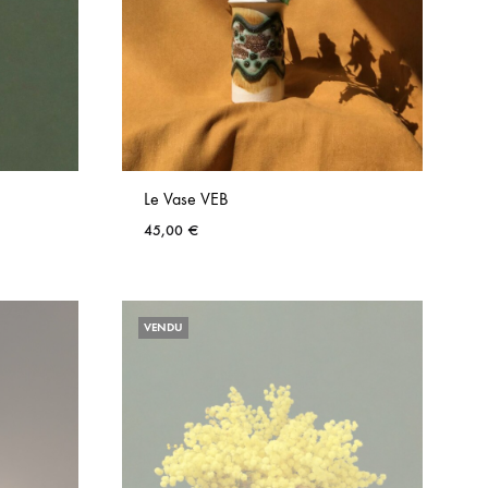
Le Vase VEB
45,00
€
AJOUTER
AJOUTER
AUX
AUX
VENDU
FAVORIS
FAVORIS