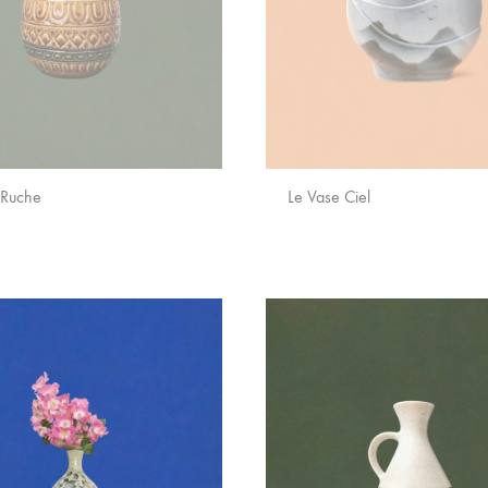
 Ruche
Le Vase Ciel
AJOUTER
AUX
FAVORIS