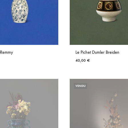
e Remmy
Le Pichet Dumler Breiden
40,00
€
AJOUTER
AUX
VENDU
FAVORIS