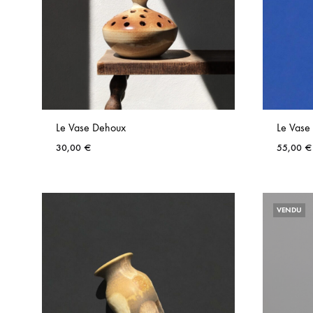
Le Vase Dehoux
Le Vas
30,00
€
55,00
€
AJOUTER
AUX
VENDU
FAVORIS