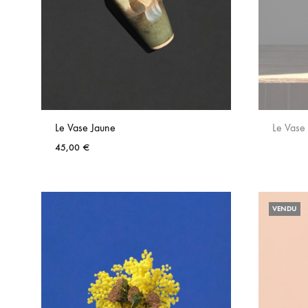
Le Vase Jaune
Le Vase
45,00
€
AJOUTER
AUX
VENDU
FAVORIS