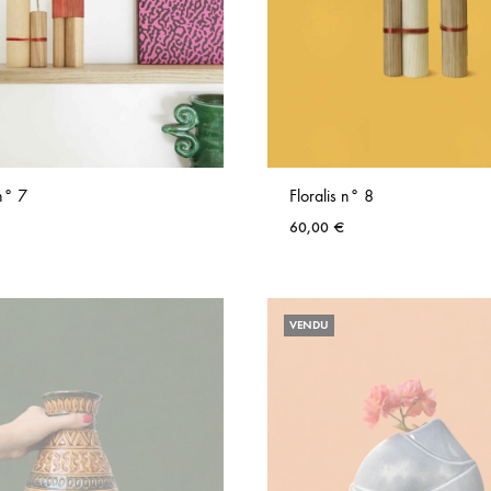
 n° 7
Floralis n° 8
60,00
€
AJOUTER
AUX
VENDU
FAVORIS