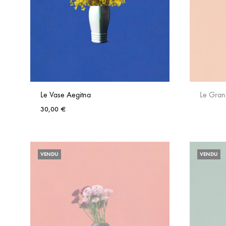
Le Vase Aegitna
Le Gran
30,00
€
AJOUTER
AUX
VENDU
VENDU
FAVORIS