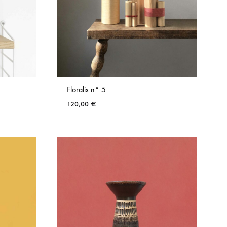
Floralis n° 5
120,00
€
AJOUTER
AJOUTER
AUX
AUX
FAVORIS
FAVORIS