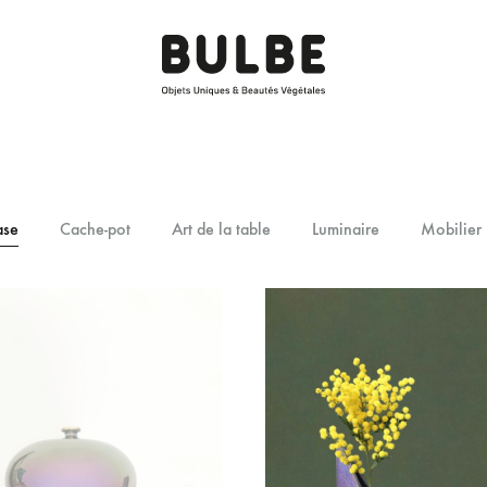
BULBE
Objets
Paris
Uniques
&
Beautés
ase
Cache-pot
Art de la table
Luminaire
Mobilier
Végétales