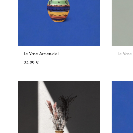
Le Vase Arc-en-ciel
Le Vase
35,00
€
AJOUTER
AUX
FAVORIS