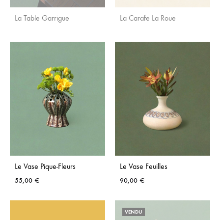
La Table Garrigue
La Carafe La Roue
AJOUTER
AJO
AUX
AUX
FAVORIS
FAVO
Le Vase Pique-Fleurs
Le Vase Feuilles
55,00
€
90,00
€
AJOUTER
AJO
VENDU
AUX
AUX