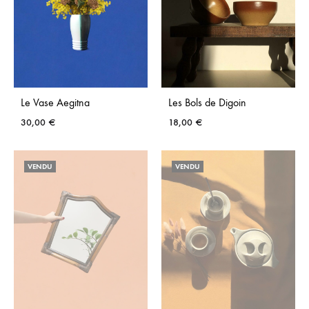
Le Vase Aegitna
Les Bols de Digoin
30,00
€
18,00
€
AJOUTER
AJO
VENDU
VENDU
AUX
AUX
FAVORIS
FAVO