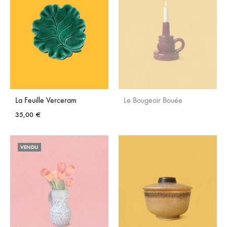
FAVORIS
FAVO
La Feuille Verceram
Le Bougeoir Bouée
35,00
€
AJO
AJOUTER
AUX
VENDU
AUX
FAVO
FAVORIS