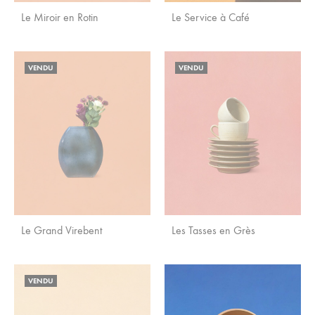
Le Miroir en Rotin
Le Service à Café
AJOUTER
AJO
VENDU
VENDU
AUX
AUX
FAVORIS
FAVO
Le Grand Virebent
Les Tasses en Grès
AJOUTER
AJO
VENDU
AUX
AUX
FAVORIS
FAVO