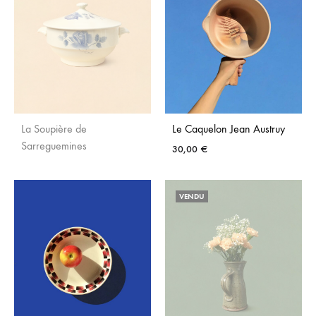
La Soupière de
Le Caquelon Jean Austruy
Sarreguemines
30,00
€
AJO
AJOUTER
VENDU
AUX
AUX
FAVO
FAVORIS