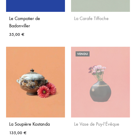
Le Compotier de
La Carafe Tiffoche
Badonviller
35,00
€
AJO
AUX
AJOUTER
FAVO
VENDU
AUX
FAVORIS
La Soupière Kostanda
Le Vase de Puy-l’Évêque
135,00
€