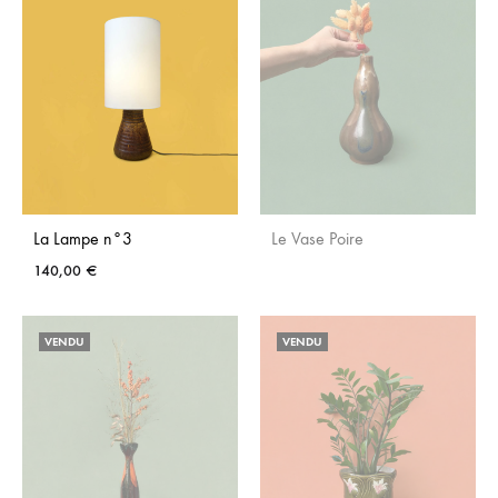
FAVORIS
FAVO
La Lampe n°3
Le Vase Poire
140,00
€
AJO
AJOUTER
AUX
VENDU
VENDU
AUX
FAVO
FAVORIS