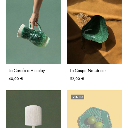
AJOUTER
AUX
AUX
FAVO
FAVORIS
La Carafe d’Accolay
La Coupe Neustricer
40,00
€
52,00
€
AJOUTER
AJO
VENDU
AUX
AUX
FAVORIS
FAVO