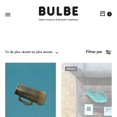
0
BULBE
Objets
Paris
Uniques
&
Beautés
Filtrer par
Tri du plus récent au plus ancien
Végétales
VENDU