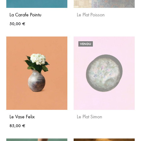
La Carafe Pointu
Le Plat Poisson
50,00
€
AJO
AJOUTER
AUX
VENDU
AUX
FAVO
FAVORIS
Le Vase Felix
Le Plat Simon
85,00
€
AJO