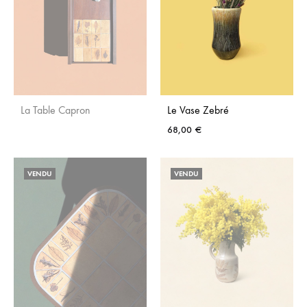
La Table Capron
Le Vase Zebré
68,00
€
AJOUTER
AJO
AUX
VENDU
VENDU
AUX
FAVORIS
FAVO