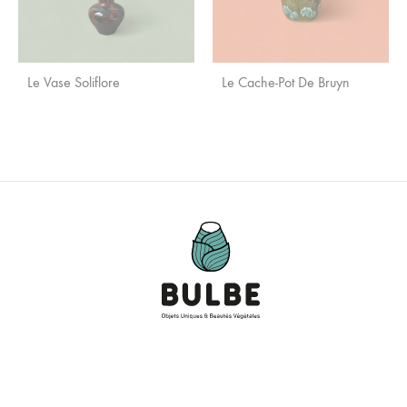
Le Vase Soliflore
Le Cache-Pot De Bruyn
AJOUTER
AJO
AUX
AUX
FAVORIS
FAVO