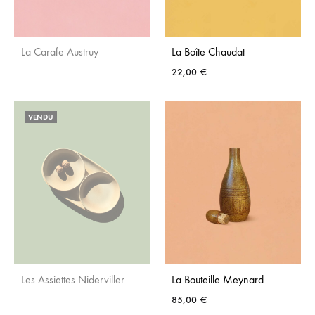
La Carafe Austruy
La Boîte Chaudat
22,00
€
AJOUTER
AJO
AUX
VENDU
AUX
FAVORIS
FAVO
Les Assiettes Niderviller
La Bouteille Meynard
85,00
€