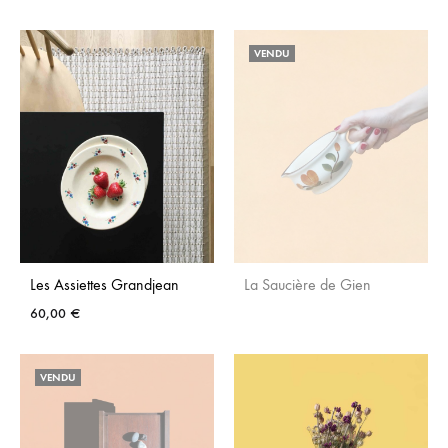
AJO
AJOUTER
AUX
VENDU
AUX
FAVO
FAVORIS
Les Assiettes Grandjean
La Saucière de Gien
60,00
€
AJO
AJOUTER
AUX
VENDU
AUX
FAVO
FAVORIS