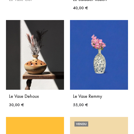
40,00
€
AJOUTER
AJO
AUX
AUX
FAVORIS
FAVO
Le Vase Dehoux
Le Vase Remmy
30,00
€
55,00
€
AJOUTER
AJO
VENDU
AUX
AUX